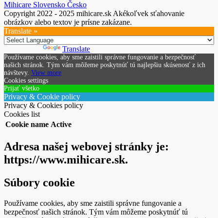
Mihicare Slovensko Česko
Copyright 2022 - 2025 mihicare.sk Akékoľvek sťahovanie
obrázkov alebo textov je prísne zakázane.
Translate »
Powered by
Translate
Používame cookies, aby sme zaistili správne fungovanie a bezpečnosť
našich stránok. Tým vám môžeme poskytnúť tú najlepšiu skúsenosť z ich
návštevy.
View more
Cookies settings
Prijať všetko
Privacy & Cookie policy
Privacy & Cookies policy
Cookies list
Cookie name
Active
Adresa našej webovej stránky je:
https://www.mihicare.sk.
Súbory cookie
Používame cookies, aby sme zaistili správne fungovanie a
bezpečnosť našich stránok. Tým vám môžeme poskytnúť tú