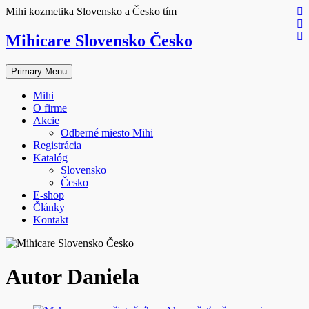
Skip
Mihi kozmetika Slovensko a Česko tím
to
content
Mihicare Slovensko Česko
Primary Menu
Mihi
O firme
Akcie
Odberné miesto Mihi
Registrácia
Katalóg
Slovensko
Česko
E-shop
Články
Kontakt
Autor
Daniela