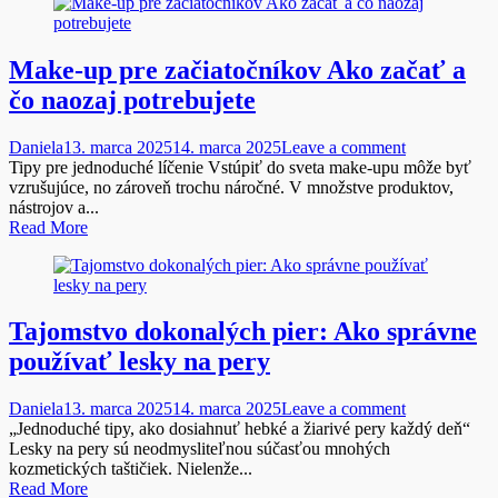
Make-up pre začiatočníkov Ako začať a
čo naozaj potrebujete
Daniela
13. marca 2025
14. marca 2025
Leave a comment
Tipy pre jednoduché líčenie Vstúpiť do sveta make-upu môže byť
vzrušujúce, no zároveň trochu náročné. V množstve produktov,
nástrojov a...
Read More
Tajomstvo dokonalých pier: Ako správne
používať lesky na pery
Daniela
13. marca 2025
14. marca 2025
Leave a comment
„Jednoduché tipy, ako dosiahnuť hebké a žiarivé pery každý deň“
Lesky na pery sú neodmysliteľnou súčasťou mnohých
kozmetických taštičiek. Nielenže...
Read More