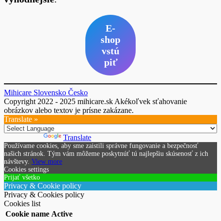
E-
shop
vstú
piť
Mihicare Slovensko Česko
Copyright 2022 - 2025 mihicare.sk Akékoľvek sťahovanie
obrázkov alebo textov je prísne zakázane.
Translate »
Powered by
Translate
Používame cookies, aby sme zaistili správne fungovanie a bezpečnosť
našich stránok. Tým vám môžeme poskytnúť tú najlepšiu skúsenosť z ich
návštevy.
View more
Cookies settings
Prijať všetko
Privacy & Cookie policy
Privacy & Cookies policy
Cookies list
Cookie name
Active