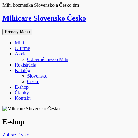
Skip
Mihi kozmetika Slovensko a Česko tím
to
content
Mihicare Slovensko Česko
Primary Menu
Mihi
O firme
Akcie
Odberné miesto Mihi
Registrácia
Katalóg
Slovensko
Česko
E-shop
Články
Kontakt
E-shop
:
Zobraziť viac